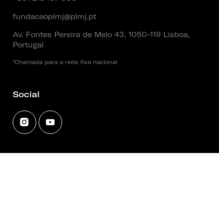
fundacaoplmj@plmj.pt
Av. Fontes Pereira de Melo 43, 1050-119 Lisboa,
Portugal
*Chamada para a rede fixa nacional
Social
Entidade Fundadora
Termos e Condições
|
Política de Privacidade
|
Política de Cookies
|
Política de Empréstimo