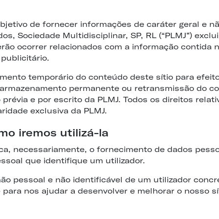
bjetivo de fornecer informações de caráter geral e nã
s, Sociedade Multidisciplinar, SP, RL (“PLMJ”) exclui
o ocorrer relacionados com a informação contida nes
ublicitário.
ento temporário do conteúdo deste sítio para efeit
 armazenamento permanente ou retransmissão do con
évia e por escrito da PLMJ. Todos os direitos relativ
aridade exclusiva da PLMJ.
o iremos utilizá-la
ica, necessariamente, o fornecimento de dados pessoa
soal que identifique um utilizador.
o pessoal e não identificável de um utilizador concr
ara nos ajudar a desenvolver e melhorar o nosso sít