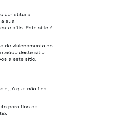
o constitui a
 a sua
te sítio. Este sítio é
os de visionamento do
teúdo deste sítio
os a este sítio,
is, já que não fica
eto para fins de
io.