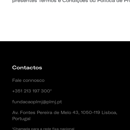
presentes Termos e Condições ou Política de Pri
Contactos
Fale connosco
+351 213 197 300*
fundacaoplmj@plmj.pt
Av. Fontes Pereira de Melo 43, 1050-119 Lisboa,
Portugal
*Chamada para a rede fixa nacional