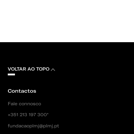
VOLTAR AO TOPO
Contactos
Fale connosco
+351 213 197 300*
fundacaoplmj@plmj.pt