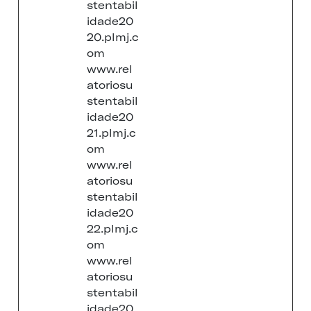
stentabil
idade20
20.plmj.c
om
www.rel
atoriosu
stentabil
idade20
21.plmj.c
om
www.rel
atoriosu
stentabil
idade20
22.plmj.c
om
www.rel
atoriosu
stentabil
idade20