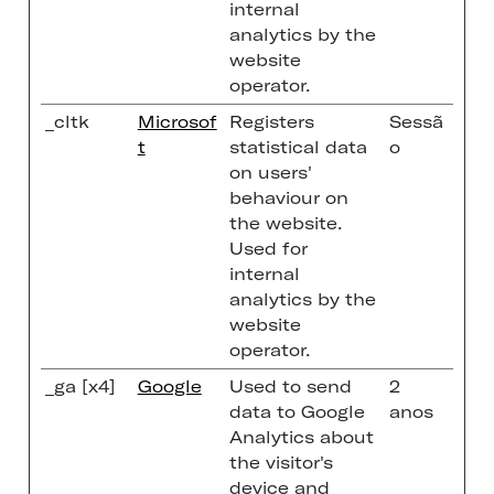
internal
analytics by the
website
operator.
_cltk
Microsof
Registers
Sessã
t
statistical data
o
on users'
behaviour on
the website.
Used for
internal
analytics by the
website
operator.
_ga [x4]
Google
Used to send
2
data to Google
anos
Analytics about
the visitor's
device and