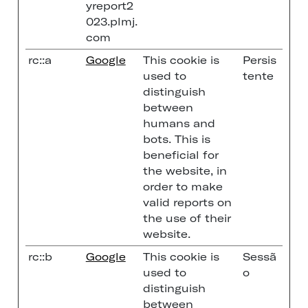
yreport2
023.plmj.
com
rc::a
Google
This cookie is
Persis
used to
tente
distinguish
between
humans and
bots. This is
beneficial for
the website, in
order to make
valid reports on
the use of their
website.
rc::b
Google
This cookie is
Sessã
used to
o
distinguish
between