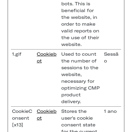
bots. This is
beneficial for
the website, in
order to make
valid reports on
the use of their
website.
1.gif
Cookieb
Used to count
Sessã
ot
the number of
o
sessions to the
website,
necessary for
optimizing CMP
product
delivery.
CookieC
Cookieb
Stores the
1 ano
onsent
ot
user's cookie
[x13]
consent state
for the current