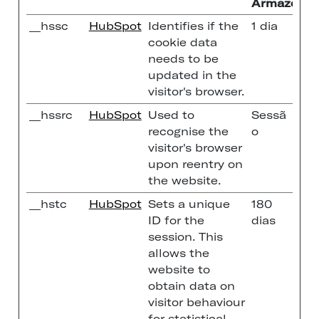
Armazena
__hssc
HubSpot
Identifies if the
1 dia
cookie data
needs to be
updated in the
visitor's browser.
__hssrc
HubSpot
Used to
Sessã
recognise the
o
visitor's browser
upon reentry on
the website.
__hstc
HubSpot
Sets a unique
180
ID for the
dias
session. This
allows the
website to
obtain data on
visitor behaviour
for statistical