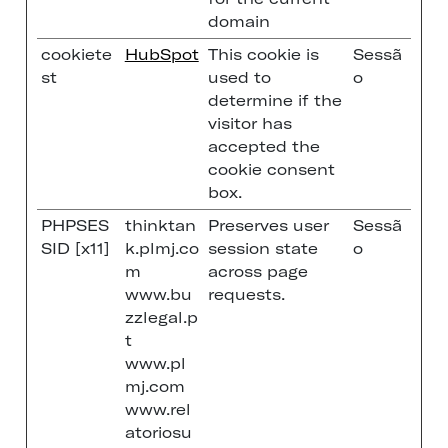
domain
cookiete
HubSpot
This cookie is
Sessã
st
used to
o
determine if the
visitor has
accepted the
cookie consent
box.
PHPSES
thinktan
Preserves user
Sessã
SID [x11]
k.plmj.co
session state
o
m
across page
www.bu
requests.
zzlegal.p
t
www.pl
mj.com
www.rel
atoriosu