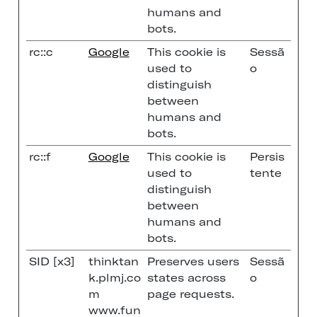
humans and
bots.
rc::c
Google
This cookie is
Sessã
used to
o
distinguish
between
humans and
bots.
rc::f
Google
This cookie is
Persis
used to
tente
distinguish
between
humans and
bots.
SID [x3]
thinktan
Preserves users
Sessã
k.plmj.co
states across
o
m
page requests.
www.fun