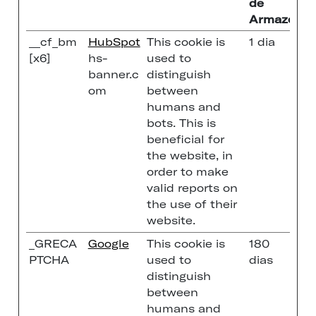
de
Armazena
__cf_bm
HubSpot
This cookie is
1 dia
[x6]
hs-
used to
banner.c
distinguish
om
between
humans and
bots. This is
beneficial for
the website, in
order to make
valid reports on
the use of their
website.
_GRECA
Google
This cookie is
180
PTCHA
used to
dias
distinguish
between
humans and