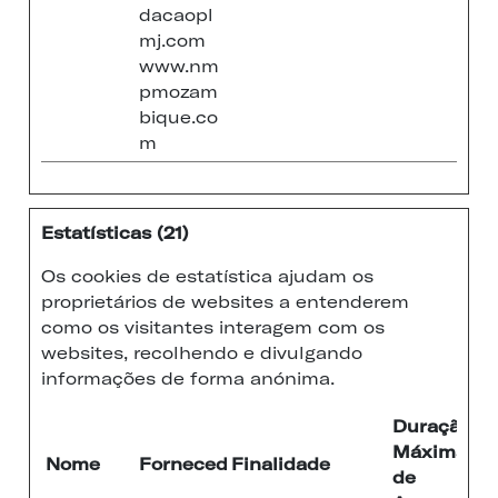
dacaopl
mj.com
www.nm
pmozam
bique.co
m
Estatísticas (21)
Os cookies de estatística ajudam os
proprietários de websites a entenderem
como os visitantes interagem com os
websites, recolhendo e divulgando
informações de forma anónima.
Duração
Máxima
Nome
Fornecedor
Finalidade
de