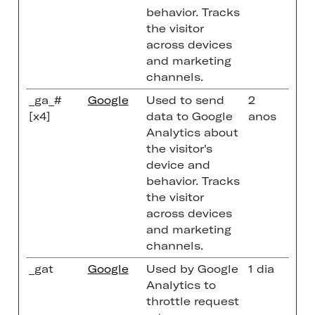
behavior. Tracks
the visitor
across devices
and marketing
channels.
_ga_#
Google
Used to send
2
[x4]
data to Google
anos
Analytics about
the visitor's
device and
behavior. Tracks
the visitor
across devices
and marketing
channels.
_gat
Google
Used by Google
1 dia
Analytics to
throttle request