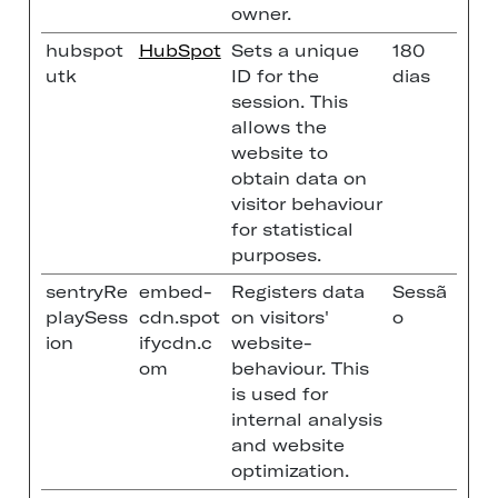
owner.
hubspot
HubSpot
Sets a unique
180
utk
ID for the
dias
session. This
allows the
website to
obtain data on
visitor behaviour
for statistical
purposes.
sentryRe
embed-
Registers data
Sessã
playSess
cdn.spot
on visitors'
o
ion
ifycdn.c
website-
om
behaviour. This
is used for
internal analysis
and website
optimization.