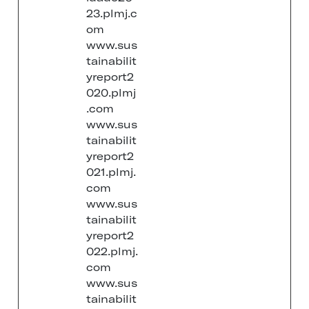
23.plmj.c
om
www.sus
tainabilit
yreport2
020.plmj
.com
www.sus
tainabilit
yreport2
021.plmj.
com
www.sus
tainabilit
yreport2
022.plmj.
com
www.sus
tainabilit