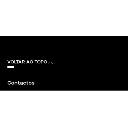
VOLTAR AO TOPO
Contactos
Fale connosco
+351 213 197 300*
fundacaoplmj@plmj.pt
Av. Fontes Pereira de Melo 43, 1050-119 Lisboa,