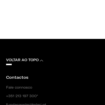
VOLTAR AO TOPO
Contactos
Fale connosco
+351 213 197 300*
fundacaoplmj@plmj.pt