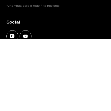
*Chamada para a rede fixa nacional
Social
Entidade Fundadora
Termos e Condições
|
Política de Privacidade
|
Política de Cookies
|
Política de Empréstimo
Copyright 2025 - 2026 © Fundação PLMJ. Todos os
direitos reservados. Created by
SOFTWAY
.