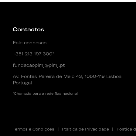
Contactos
Fale connosco
+351 213 197 300*
fundacaoplmj@plmj.pt
Av. Fontes Pereira de Melo 43, 1050-119 Lisboa,
Portugal
*Chamada para a rede fixa nacional
Termos e Condições
|
Política de Privacidade
|
Política 