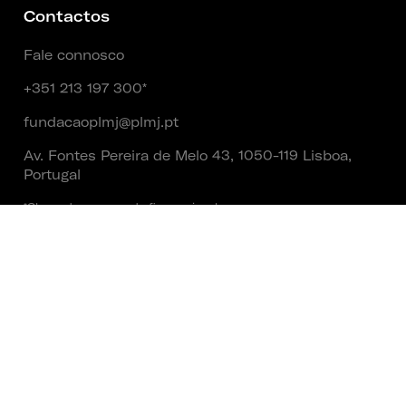
Contactos
Fale connosco
+351 213 197 300*
fundacaoplmj@plmj.pt
Av. Fontes Pereira de Melo 43, 1050-119 Lisboa,
Portugal
*Chamada para a rede fixa nacional
Social
Entidade Fundadora