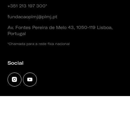
+351 213 197 300*
fundacaoplmj@plmj.pt
Av. Fontes Pereira de Melo 43, 1050-119 Lisboa,
Portugal
*Chamada para a rede fixa nacional
Social
Entidade Fundadora
Termos e Condições
|
Política de Privacidade
|