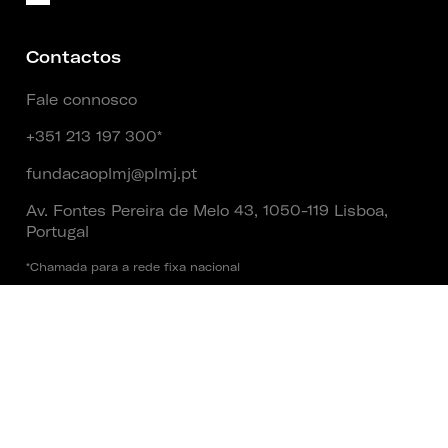
Contactos
Fale connosco
+351 213 197 300*
fundacaoplmj@plmj.pt
Av. Fontes Pereira de Melo 43, 1050-119 Lisboa,
Portugal
*Chamada para a rede fixa nacional
Social