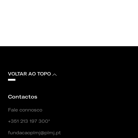
VOLTAR AO TOPO
Contactos
Fale connosco
+351 213 197 300*
fundacaoplmj@plmj.pt