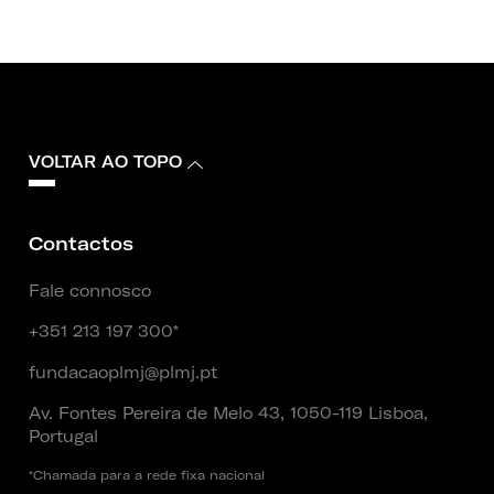
VOLTAR AO TOPO
Contactos
Fale connosco
+351 213 197 300*
fundacaoplmj@plmj.pt
Av. Fontes Pereira de Melo 43, 1050-119 Lisboa,
Portugal
*Chamada para a rede fixa nacional