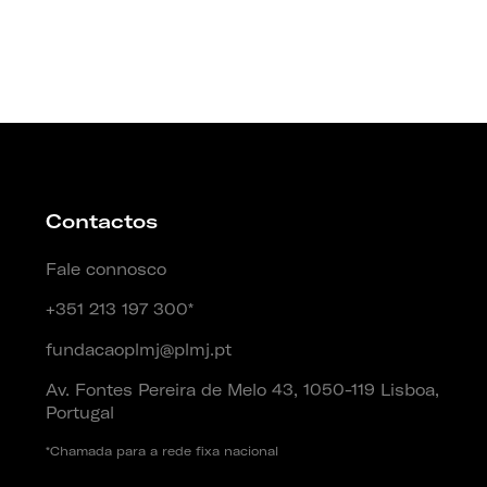
Contactos
Fale connosco
+351 213 197 300*
fundacaoplmj@plmj.pt
Av. Fontes Pereira de Melo 43, 1050-119 Lisboa,
Portugal
*Chamada para a rede fixa nacional