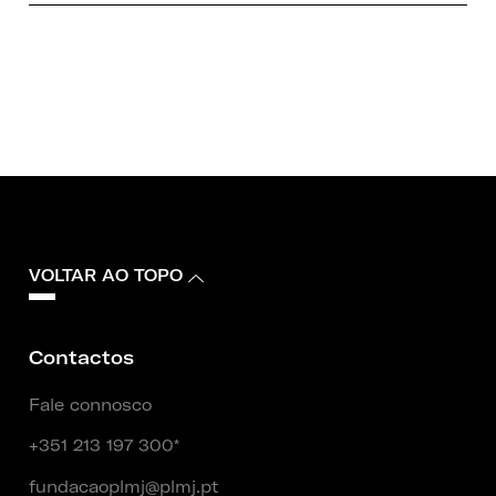
VOLTAR AO TOPO
Contactos
Fale connosco
+351 213 197 300*
fundacaoplmj@plmj.pt