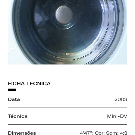
FICHA TÉCNICA
Data
2003
Técnica
Mini-DV
Dimensões
4'47''; Cor; Som; 4:3