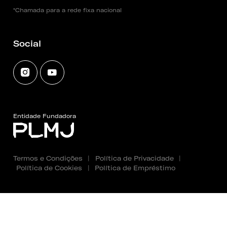
*Chamada para a rede fixa nacional
Social
Entidade Fundadora
Termos e Condições
|
Política de Privacidade
|
Política de Cookies
|
Política de Empréstimo
Copyright 2025 - 2026 © Fundação PLMJ. Todos os
direitos reservados. Created by
SOFTWAY
.