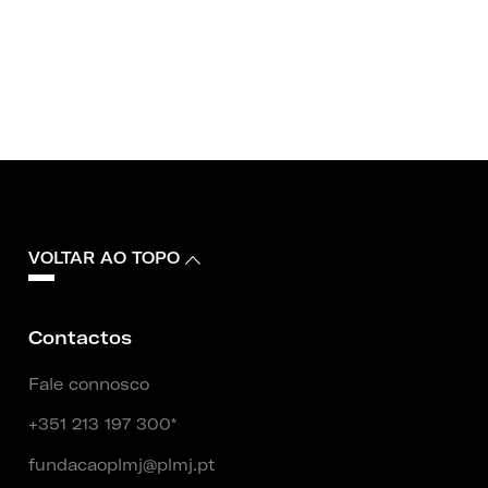
VOLTAR AO TOPO
Contactos
Fale connosco
+351 213 197 300*
fundacaoplmj@plmj.pt