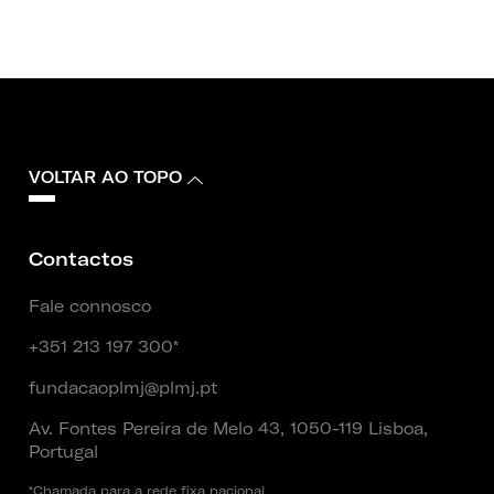
VOLTAR AO TOPO
Contactos
Fale connosco
+351 213 197 300*
fundacaoplmj@plmj.pt
Av. Fontes Pereira de Melo 43, 1050-119 Lisboa,
Portugal
*Chamada para a rede fixa nacional