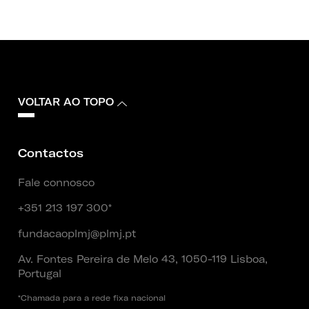
VOLTAR AO TOPO
Contactos
Fale connosco
+351 213 197 300*
fundacaoplmj@plmj.pt
Av. Fontes Pereira de Melo 43, 1050-119 Lisboa,
Portugal
*Chamada para a rede fixa nacional