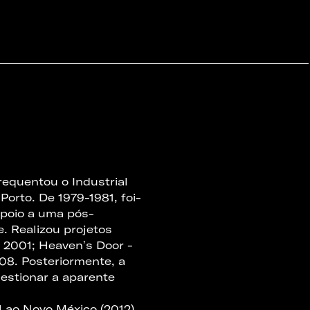
frequentou o Industrial
orto. De 1979-1981, foi-
 apoio a uma pós-
. Realizou projetos
 2001; Heavenʼs Door -
08. Posteriormente, a
uestionar a aparente
l ao Novo México (2012),