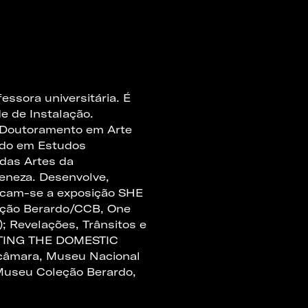
fessora universitária. É
e de Instalação.
e Doutoramento em Arte
ado em Estudos
 das Artes da
Veneza. Desenvolve,
stacam-se a exposição SHE
eção Berardo/CCB, One
 Revelações, Trânsitos e
RATING THE DOMESTIC
 câmara, Museu Nacional
Museu Coleção Berardo,