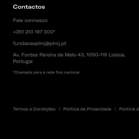
Contactos
Fale connosco
+351 213 197 300*
fundacaoplmj@plmj.pt
Av. Fontes Pereira de Melo 43, 1050-119 Lisboa,
Portugal
*Chamada para a rede fixa nacional
Termos e Condições
|
Política de Privacidade
|
Política 
Copyright 2025 - 2026 © Fundação PLMJ. Todos os direitos