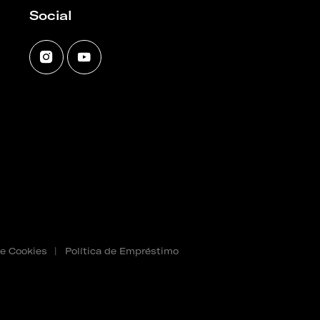
Social
de Cookies
|
Política de Empréstimo
 reservados. Created by
SOFTWAY
.