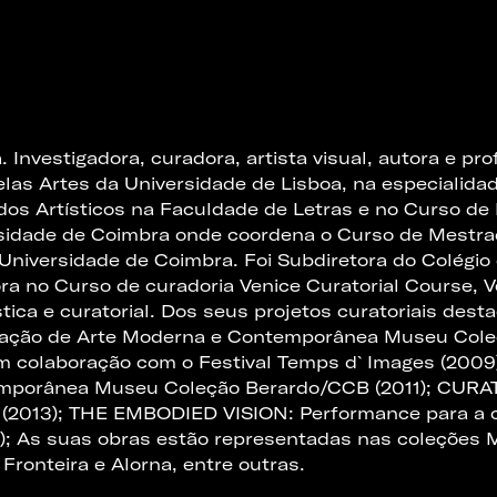
. Investigadora, curadora, artista visual, autora e pro
as Artes da Universidade de Lisboa, na especialidad
os Artísticos na Faculdade de Letras e no Curso d
rsidade de Coimbra onde coordena o Curso de Mestr
_Universidade de Coimbra. Foi Subdiretora do Colégio
a no Curso de curadoria Venice Curatorial Course, 
stica e curatorial. Dos seus projetos curatoriais de
dação de Arte Moderna e Contemporânea Museu Col
 colaboração com o Festival Temps d`Images (2009);
temporânea Museu Coleção Berardo/CCB (2011); CU
a (2013); THE EMBODIED VISION: Performance para a
; As suas obras estão representadas nas coleções 
onteira e Alorna, entre outras.