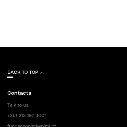
BACK TO TOP
Contacts
Talk to us
+351 213 197 300*
fundacaoplmj@plmj.pt