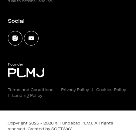
*Call to national landline
Social
Founder
Terms and Conditions
|
Privacy Policy
|
Cookies Policy
|
Lending Policy
Copyright 2025 - 2026 © Fundação PLMJ. All rights
reserved. Created by
SOFTWAY
.