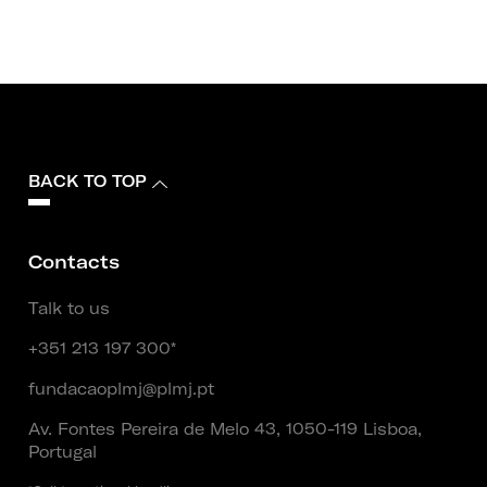
BACK TO TOP
Contacts
Talk to us
+351 213 197 300*
fundacaoplmj@plmj.pt
Av. Fontes Pereira de Melo 43, 1050-119 Lisboa,
Portugal